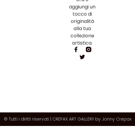
aggiungi un
tocco di
originalità
alla tua
collezione
artistica.
© Tutti i diritti riservati | CREPAX ART GALLERY by Jonny Crepax