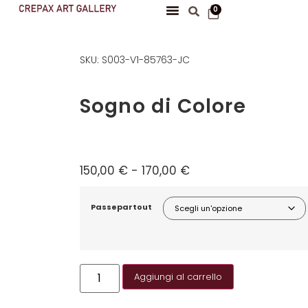
0
SKU: S003-V1-85763-JC
Sogno di Colore
150,00
€
-
170,00
€
Passepartout
Aggiungi al carrello