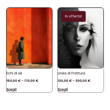
In offerta!
Echi di sè
Linea di Frattura
150,00
€
-
170,00
€
120,00
€
-
300,00
€
Scegli
Scegli