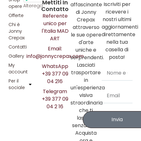
Mettiti In
Iscriviti per
affascinante
Alterego
opere
Contatto
ricevere i
di Jonny
Referente
Offerte
nostri ultimi
Crepax
unico per
Chi è
aggiornamenti
attraverso
l'Italia MAD
Jonny
direttamente
le sue opere
Crepax
ART
nella tua
d'arte
Contatti
Email:
casella di
uniche e
info@jonnycrepax.com
Gallery
posta!
sorprendenti.
Lasciati
My
WhatsApp
account
trasportare
+39 377 09
in
04 216
Per il
un'esperienza
sociale
Telegram
visiva
+39 377 09
straordinaria
04 2 16
che ti
lascerà
Invia
senza fiato.
Acquista
ora e