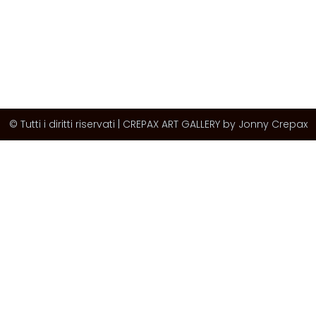
© Tutti i diritti riservati | CREPAX ART GALLERY by Jonny Crepax