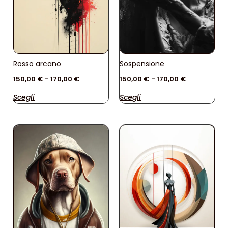
Rosso arcano
Sospensione
150,00
€
-
170,00
€
150,00
€
-
170,00
€
Scegli
Scegli