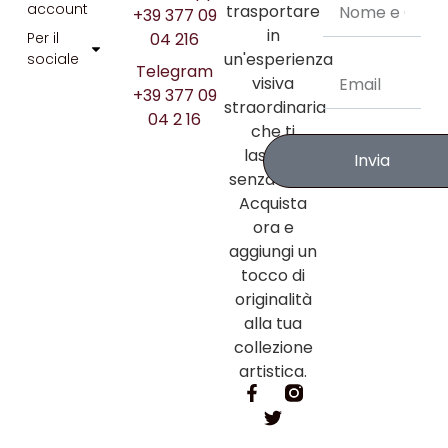
account
trasportare
+39 377 09
in
04 216
Per il
un'esperienza
sociale
Telegram
visiva
+39 377 09
straordinaria
04 2 16
che ti
lascerà
Invia
senza fiato.
Acquista
ora e
aggiungi un
tocco di
originalità
alla tua
collezione
artistica.