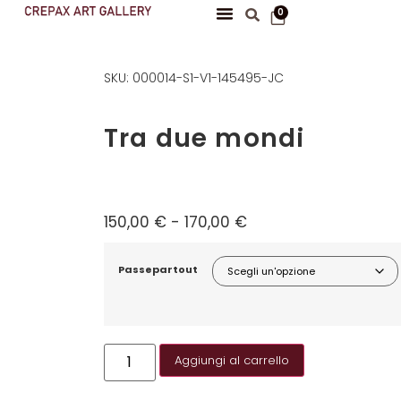
0
SKU: 000014-S1-V1-145495-JC
Tra due mondi
150,00
€
-
170,00
€
Passepartout
Aggiungi al carrello