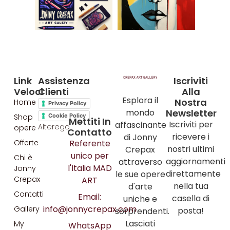
Link
Assistenza
Iscriviti
Veloci
Clienti
Alla
Esplora il
Nostra
Home
Privacy Policy
mondo
Newsletter
Shop
Cookie Policy
Mettiti In
Iscriviti per
affascinante
Alterego
opere
Contatto
ricevere i
di Jonny
Referente
Offerte
nostri ultimi
Crepax
unico per
Chi è
aggiornamenti
attraverso
l'Italia MAD
Jonny
direttamente
le sue opere
Crepax
ART
nella tua
d'arte
Contatti
Email:
casella di
uniche e
info@jonnycrepax.com
Gallery
posta!
sorprendenti.
Lasciati
My
WhatsApp